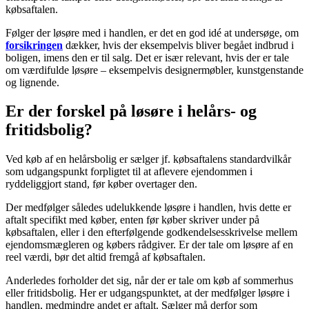
købsaftalen.
Følger der løsøre med i handlen, er det en god idé at undersøge, om
forsikringen
dækker, hvis der eksempelvis bliver begået indbrud i
boligen, imens den er til salg. Det er især relevant, hvis der er tale
om værdifulde løsøre – eksempelvis designermøbler, kunstgenstande
og lignende.
Er der forskel på løsøre i helårs- og
fritidsbolig?
Ved køb af en helårsbolig er sælger jf. købsaftalens standardvilkår
som udgangspunkt forpligtet til at aflevere ejendommen i
ryddeliggjort stand, før køber overtager den.
Der medfølger således udelukkende løsøre i handlen, hvis dette er
aftalt specifikt med køber, enten før køber skriver under på
købsaftalen, eller i den efterfølgende godkendelsesskrivelse mellem
ejendomsmægleren og købers rådgiver. Er der tale om løsøre af en
reel værdi, bør det altid fremgå af købsaftalen.
Anderledes forholder det sig, når der er tale om køb af sommerhus
eller fritidsbolig. Her er udgangspunktet, at der medfølger løsøre i
handlen, medmindre andet er aftalt. Sælger må derfor som