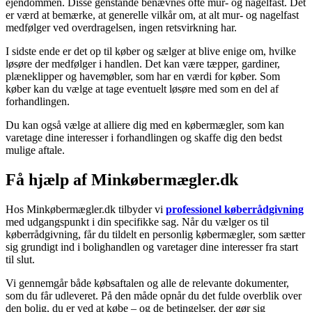
ejendommen. Disse genstande benævnes ofte mur- og nagelfast. Det
er værd at bemærke, at generelle vilkår om, at alt mur- og nagelfast
medfølger ved overdragelsen, ingen retsvirkning har.
I sidste ende er det op til køber og sælger at blive enige om, hvilke
løsøre der medfølger i handlen. Det kan være tæpper, gardiner,
plæneklipper og havemøbler, som har en værdi for køber. Som
køber kan du vælge at tage eventuelt løsøre med som en del af
forhandlingen.
Du kan også vælge at alliere dig med en købermægler, som kan
varetage dine interesser i forhandlingen og skaffe dig den bedst
mulige aftale.
Få hjælp af Minkøbermægler.dk
Hos Minkøbermægler.dk tilbyder vi
professionel køberrådgivning
med udgangspunkt i din specifikke sag. Når du vælger os til
køberrådgivning, får du tildelt en personlig købermægler, som sætter
sig grundigt ind i bolighandlen og varetager dine interesser fra start
til slut.
Vi gennemgår både købsaftalen og alle de relevante dokumenter,
som du får udleveret. På den måde opnår du det fulde overblik over
den bolig, du er ved at købe – og de betingelser, der gør sig