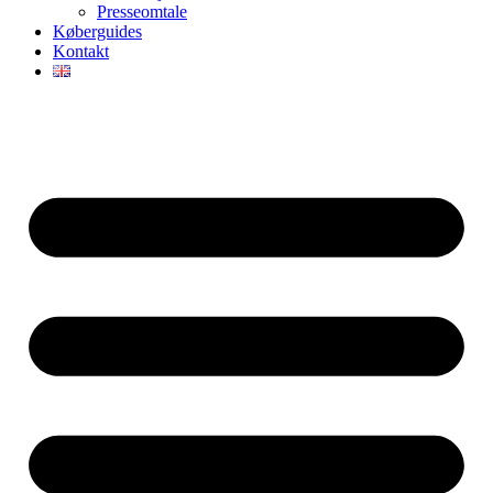
Presseomtale
Køberguides
Kontakt