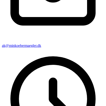
ak@minkoebermaegler.dk