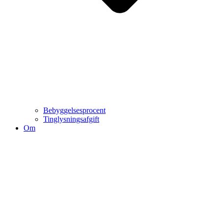
Bebyggelsesprocent
Tinglysningsafgift
Om