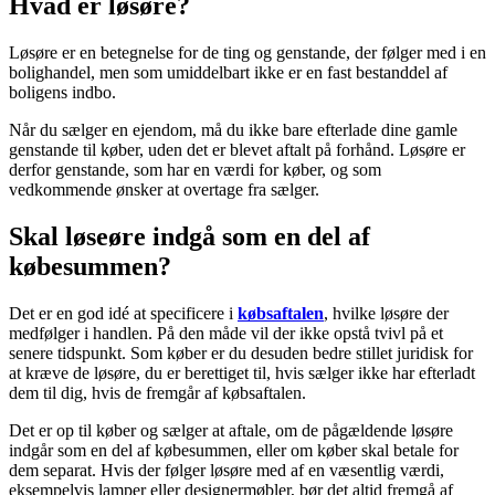
Hvad er løsøre?
Løsøre er en betegnelse for de ting og genstande, der følger med i en
bolighandel, men som umiddelbart ikke er en fast bestanddel af
boligens indbo.
Når du sælger en ejendom, må du ikke bare efterlade dine gamle
genstande til køber, uden det er blevet aftalt på forhånd. Løsøre er
derfor genstande, som har en værdi for køber, og som
vedkommende ønsker at overtage fra sælger.
Skal løseøre indgå som en del af
købesummen?
Det er en god idé at specificere i
købsaftalen
, hvilke løsøre der
medfølger i handlen. På den måde vil der ikke opstå tvivl på et
senere tidspunkt. Som køber er du desuden bedre stillet juridisk for
at kræve de løsøre, du er berettiget til, hvis sælger ikke har efterladt
dem til dig, hvis de fremgår af købsaftalen.
Det er op til køber og sælger at aftale, om de pågældende løsøre
indgår som en del af købesummen, eller om køber skal betale for
dem separat. Hvis der følger løsøre med af en væsentlig værdi,
eksempelvis lamper eller designermøbler, bør det altid fremgå af