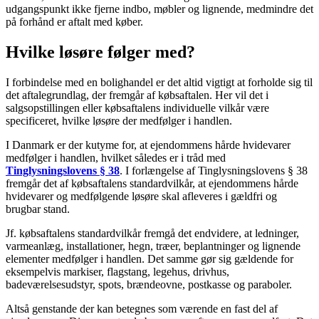
udgangspunkt ikke fjerne indbo, møbler og lignende, medmindre det
på forhånd er aftalt med køber.
Hvilke løsøre følger med?
I forbindelse med en bolighandel er det altid vigtigt at forholde sig til
det aftalegrundlag, der fremgår af købsaftalen. Her vil det i
salgsopstillingen eller købsaftalens individuelle vilkår være
specificeret, hvilke løsøre der medfølger i handlen.
I Danmark er der kutyme for, at ejendommens hårde hvidevarer
medfølger i handlen, hvilket således er i tråd med
Tinglysningslovens § 38
. I forlængelse af Tinglysningslovens § 38
fremgår det af købsaftalens standardvilkår, at ejendommens hårde
hvidevarer og medfølgende løsøre skal afleveres i gældfri og
brugbar stand.
Jf. købsaftalens standardvilkår fremgå det endvidere, at ledninger,
varmeanlæg, installationer, hegn, træer, beplantninger og lignende
elementer medfølger i handlen. Det samme gør sig gældende for
eksempelvis markiser, flagstang, legehus, drivhus,
badeværelsesudstyr, spots, brændeovne, postkasse og paraboler.
Altså genstande der kan betegnes som værende en fast del af