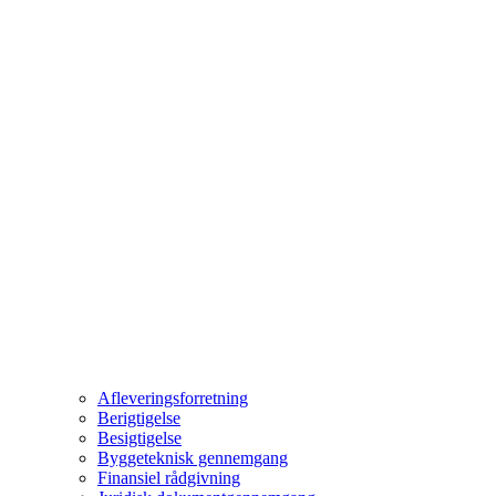
Afleveringsforretning
Berigtigelse
Besigtigelse
Byggeteknisk gennemgang
Finansiel rådgivning