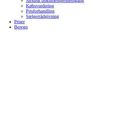
Juridisk dokumentgennemgang
Købsvurdering
Prisforhandling
Sælgerrådgivning
Priser
Beregn