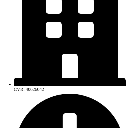
CVR: 40626042