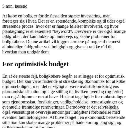
5 min. læsetid
At købe en bolig er for de fleste den største investering, man
foretager sig i livet. Det er en spændende, kompleks og til tider også
stressende proces, hvor der er mange følelser involveret, og hvor
planlægning er et essentielt ”keyword”. Desværre er der også mange
faldgruber, der kan dukke op undervejs og skabe problemer for
boligkøbere. Denne artikel vil kigge nærmere på nogle af de mest
almindelige faldgruber ved boligkøb og give en række råd til,
hvordan man undgår dem.
For optimistisk budget
En af de største fejl, boligkøbere begår, er at lægge et for optimistisk
budget. Det kan være fristende at strække sig økonomisk for at købe
drømmeboligen, men det er vigtigt at være realistisk omkring ens
økonomiske situation og tage stilling til, hvilken hverdag (og ferier)
man også drømmer om at have. Husk at tage højde for omkostninger
som ejendomsskat, forsikringer, vedligeholdelse, rentestigninger og
eventuelle fremtidige renoveringer. Derudover er det selvfølgelig
også væsentligt at overveje ændringer i udgifter i forbindelse med
eventuel familieforøgelse. At blive fanget i en økonomisk belastende
situation kan skabe mange problemer på både kort og lang sigt, og
er ikke ønskværdigt for nogen.