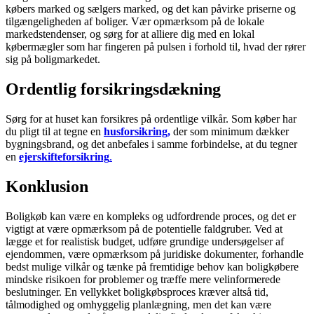
købers marked og sælgers marked, og det kan påvirke priserne og
tilgængeligheden af boliger. Vær opmærksom på de lokale
markedstendenser, og sørg for at alliere dig med en lokal
købermægler som har fingeren på pulsen i forhold til, hvad der rører
sig på boligmarkedet.
Ordentlig forsikringsdækning
Sørg for at huset kan forsikres på ordentlige vilkår. Som køber har
du pligt til at tegne en
husforsikring,
der som minimum dækker
bygningsbrand, og det anbefales i samme forbindelse, at du tegner
en
ejerskifteforsikring
.
Konklusion
Boligkøb kan være en kompleks og udfordrende proces, og det er
vigtigt at være opmærksom på de potentielle faldgruber. Ved at
lægge et for realistisk budget, udføre grundige undersøgelser af
ejendommen, være opmærksom på juridiske dokumenter, forhandle
bedst mulige vilkår og tænke på fremtidige behov kan boligkøbere
mindske risikoen for problemer og træffe mere velinformerede
beslutninger. En vellykket boligkøbsproces kræver altså tid,
tålmodighed og omhyggelig planlægning, men det kan være