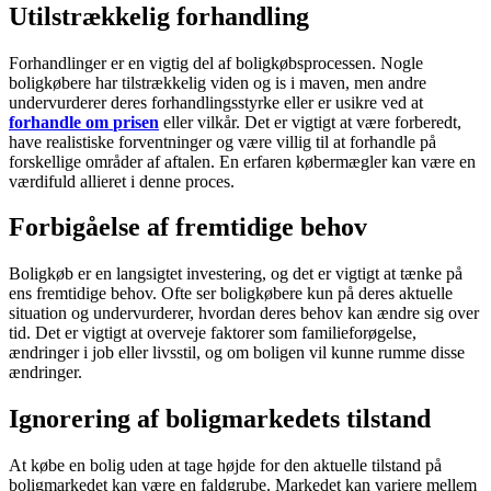
Utilstrækkelig forhandling
Forhandlinger er en vigtig del af boligkøbsprocessen. Nogle
boligkøbere har tilstrækkelig viden og is i maven, men andre
undervurderer deres forhandlingsstyrke eller er usikre ved at
forhandle om
prisen
eller vilkår. Det er vigtigt at være forberedt,
have realistiske forventninger og være villig til at forhandle på
forskellige områder af aftalen. En erfaren købermægler kan være en
værdifuld allieret i denne proces.
Forbigåelse af fremtidige behov
Boligkøb er en langsigtet investering, og det er vigtigt at tænke på
ens fremtidige behov. Ofte ser boligkøbere kun på deres aktuelle
situation og undervurderer, hvordan deres behov kan ændre sig over
tid. Det er vigtigt at overveje faktorer som familieforøgelse,
ændringer i job eller livsstil, og om boligen vil kunne rumme disse
ændringer.
Ignorering af boligmarkedets tilstand
At købe en bolig uden at tage højde for den aktuelle tilstand på
boligmarkedet kan være en faldgrube. Markedet kan variere mellem