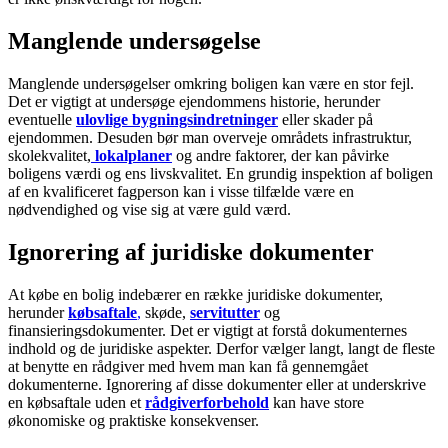
Manglende undersøgelse
Manglende undersøgelser omkring boligen kan være en stor fejl.
Det er vigtigt at undersøge ejendommens historie, herunder
eventuelle
ulovlige bygningsindretninger
eller skader på
ejendommen. Desuden bør man overveje områdets infrastruktur,
skolekvalitet,
lokalplaner
og andre faktorer, der kan påvirke
boligens værdi og ens livskvalitet. En grundig inspektion af boligen
af en kvalificeret fagperson kan i visse tilfælde være en
nødvendighed og vise sig at være guld værd.
Ignorering af juridiske dokumenter
At købe en bolig indebærer en række juridiske dokumenter,
herunder
købsaftale
,
skøde,
servitutter
og
finansieringsdokumenter. Det er vigtigt at forstå dokumenternes
indhold og de juridiske aspekter. Derfor vælger langt, langt de fleste
at benytte en rådgiver med hvem man kan få gennemgået
dokumenterne. Ignorering af disse dokumenter eller at underskrive
en købsaftale uden et
rådgiverforbehold
kan have store
økonomiske og praktiske konsekvenser.