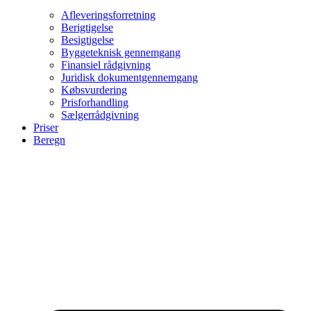
Afleveringsforretning
Berigtigelse
Besigtigelse
Byggeteknisk gennemgang
Finansiel rådgivning
Juridisk dokumentgennemgang
Købsvurdering
Prisforhandling
Sælgerrådgivning
Priser
Beregn