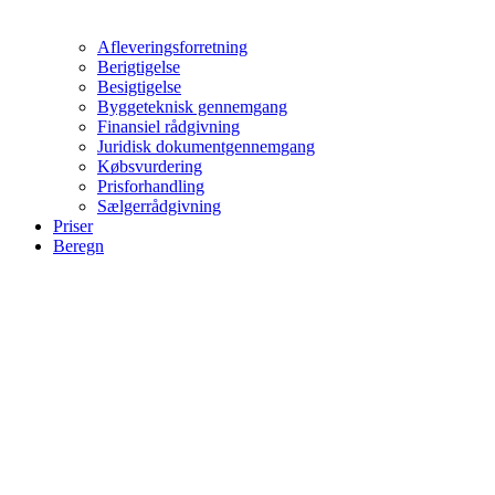
Afleveringsforretning
Berigtigelse
Besigtigelse
Byggeteknisk gennemgang
Finansiel rådgivning
Juridisk dokumentgennemgang
Købsvurdering
Prisforhandling
Sælgerrådgivning
Priser
Beregn