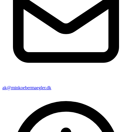
ak@minkoebermaegler.dk